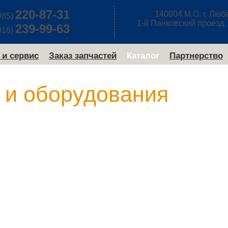
220-87-31
140004 М.О. г. Лю
985)
1-й Панковский проезд, 
239-99-63
916)
 и сервис
Заказ запчастей
Каталог
Партнерство
 и оборудования