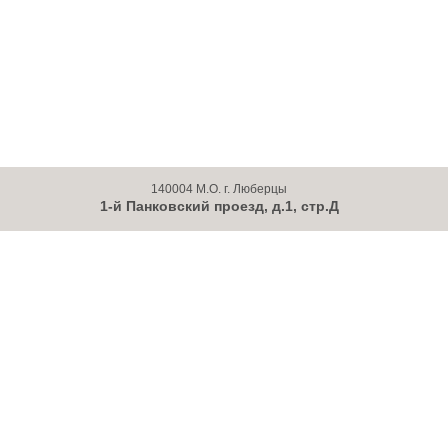
140004 М.О. г. Люберцы
1-й Панковский проезд, д.1, стр.Д