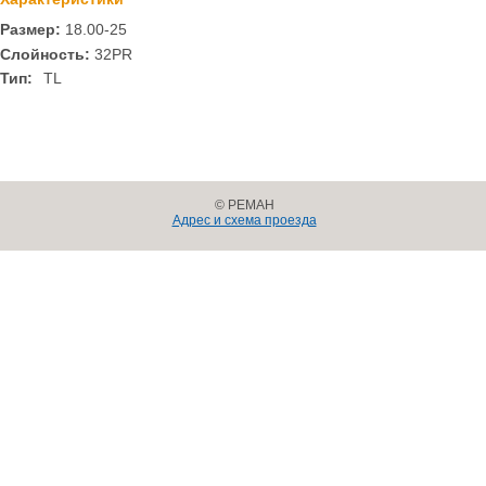
Размер:
18.00-25
Cлойность:
32PR
Тип:
TL
© РЕМАН
Адрес и схема проезда