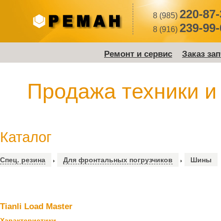
220-87-
8 (985)
239-99-
8 (916)
Ремонт и сервис
Заказ за
Продажа техники и
Каталог
Спец. резина
Для фронтальных погрузчиков
Шины
Tianli Load Master
Характеристики