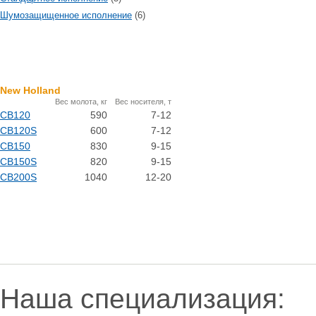
Шумозащищенное исполнение
(6)
New Holland
Вес молота, кг
Вес носителя, т
CB120
590
7-12
CB120S
600
7-12
CB150
830
9-15
CB150S
820
9-15
CB200S
1040
12-20
Наша специализация: