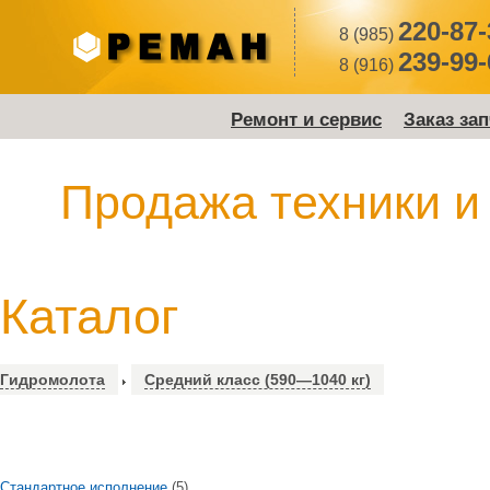
220-87-
8 (985)
239-99-
8 (916)
Ремонт и сервис
Заказ за
Продажа техники и
Каталог
Гидромолота
Средний класс (590—1040 кг)
Стандартное исполнение
(5)