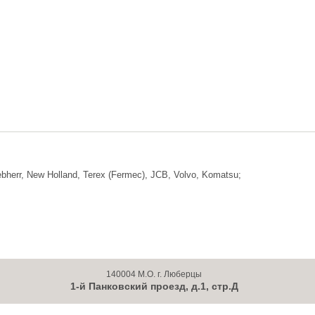
ebherr, New Holland, Terex (Fermec), JCB, Volvo, Komatsu;
140004 М.О. г. Люберцы
1-й Панковский проезд, д.1, стр.Д