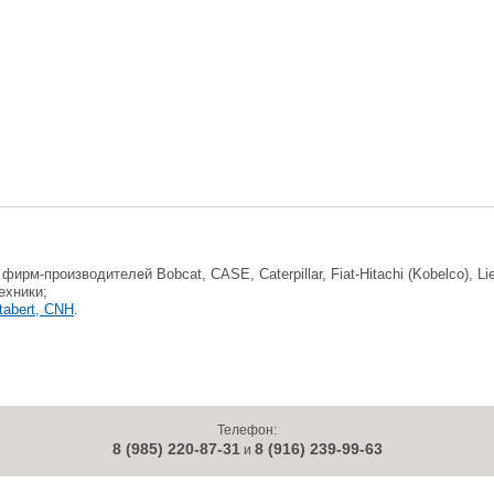
фирм-производителей Bobcat, CASE, Caterpillar, Fiat-Hitachi (Kobelco), Li
ехники;
tabert, CNH
.
Телефон:
8 (985) 220-87-31
8 (916) 239-99-63
и