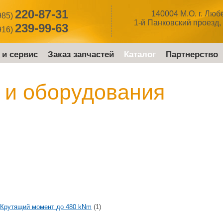
220-87-31
140004 М.О. г. Лю
985)
1-й Панковский проезд, 
239-99-63
916)
 и сервис
Заказ запчастей
Каталог
Партнерство
 и оборудования
Крутящий момент до 480 kNm
(1)